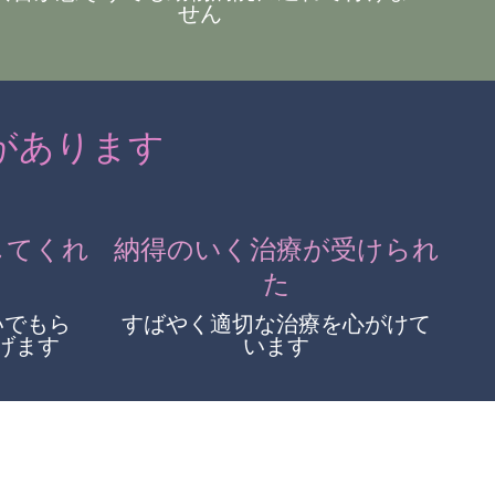
せん
があります
してくれ
納得のいく治療が受けられ
た
いでもら
すばやく適切な治療を心がけて
げます
います