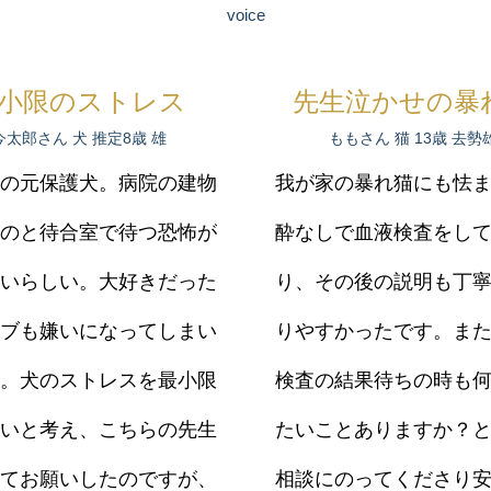
voice
小限のストレス
先生泣かせの暴
今太郎さん 犬 推定8歳 雄
ももさん 猫 13歳 去勢
の元保護犬。病院の建物
我が家の暴れ猫にも怯
のと待合室で待つ恐怖が
酔なしで血液検査をし
いらしい。大好きだった
り、その後の説明も丁
ブも嫌いになってしまい
りやすかったです。ま
。犬のストレスを最小限
検査の結果待ちの時も
いと考え、こちらの先生
たいことありますか？
てお願いしたのですが、
相談にのってくださり