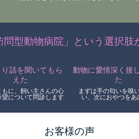
TEL: 090-3911-0203
訪問型動物病院」という選択肢
くり話を聞いてもら
動物に愛情深く接
えた
た
ともに、飼い主さんの心
まずは手の匂いを嗅
希望について問診します
い、次におやつをあ
お客様の声