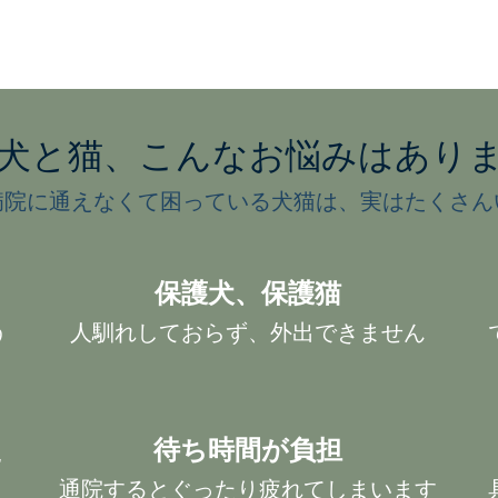
犬と猫、こんなお悩みはあり
病院に通えなくて困っている犬猫は、実はたくさん
杉並区の往診専門森のくま動物病
保護犬、保護猫
う
人馴れしておらず、外出できません
ごあいさつ
料金表
お客様の声
た
待ち時間が負担
お問い合わせ
通院するとぐったり疲れてしまいます