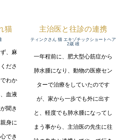
れ猫
主治医と往診の連携
雄
ティンクさん 猫 エキゾチックショートヘア
2歳 雄
まず、麻
一年程前に、肥大型心筋症から
てくださ
肺水腫になり、動物の医療セン
寧でわか
ターで治療をしていたのです
た、血液
が、家から一歩でも外に出す
何が聞き
と、軽度でも肺水腫になってし
と親身に
まう事から、主治医の先生に往
安心でき